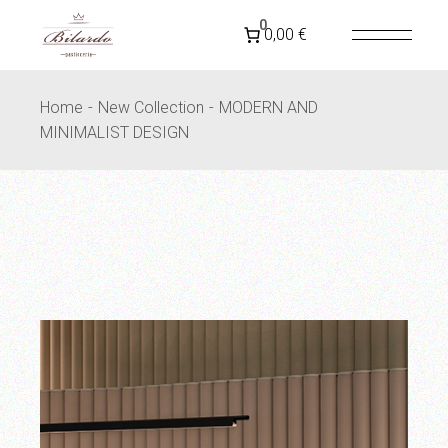
Skip
to
SPEDIZIONE GRATUITA IN
ITALIA
PER ORDINI
0
0,00 €
the
SUPERIORI A 79€
content
Home
New Collection
MODERN AND
MINIMALIST DESIGN