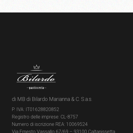
di MB di Bilardo Marianna & C. S.a.s.
P. IVA: IT01628820852
Registro delle imprese: CL-8757
Numero di iscrizione REA: 10069524
Via Ernesto Vassallo 67/69 – 93100 Caltanissetta