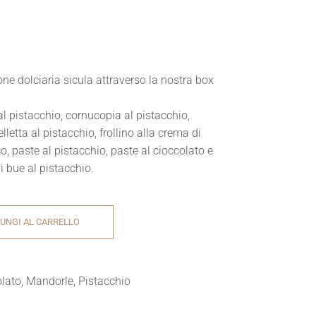
ione dolciaria sicula attraverso la nostra box
.
al pistacchio, cornucopia al pistacchio,
lletta al pistacchio, frollino alla crema di
o, paste al pistacchio, paste al cioccolato e
i bue al pistacchio.
UNGI AL CARRELLO
lato
,
Mandorle
,
Pistacchio