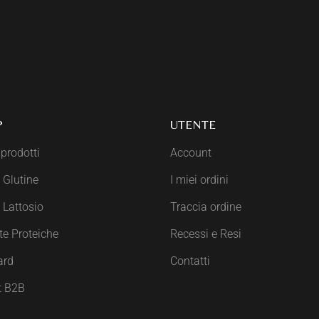
P
UTENTE
 prodotti
Account
 Glutine
I miei ordini
 Lattosio
Traccia ordine
te Proteiche
Recessi e Resi
ard
Contatti
t B2B