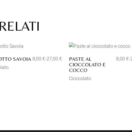
RELATI
Aggiungi alla lista dei
Aggiungi alla list
desideri
desideri
OTTO SAVOIA
PASTE AL
8,00
€
-
27,00
€
8,00
€
-
CIOCCOLATO E
lato
COCCO
Cioccolato