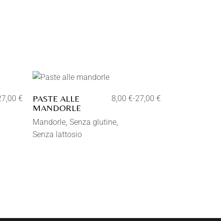
a dei
Aggiungi alla lista dei
desideri
PASTE ALLE
27,00
€
8,00
€
-
27,00
€
MANDORLE
Mandorle
Senza glutine
Senza lattosio