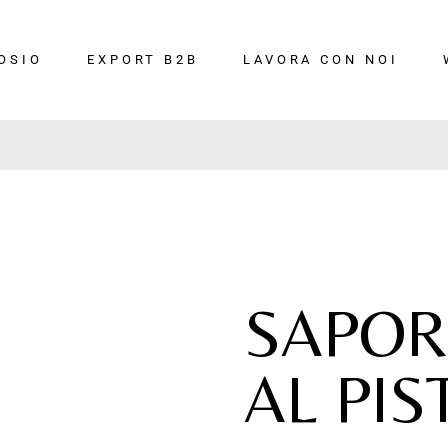
SPEDIZIONE GRATUITA IN
ITALIA
PER ORDINI SUPERIORI A 79
OSIO
EXPORT B2B
LAVORA CON NOI
SAPORI
AL PI