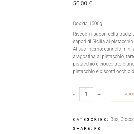
50,00
€
Box da 1500g.
Riscopri i sapori della tradiz
sapori di Sicilia al pistacchio
Al suo interno: cannolo mini 
aragostina al pistacchio, tarte
pistacchio e cioccolato bianc
pistacchio e biscotti occhio d
-
+
AGGI
Box
,
Ciocco
CATEGORIES:
FB
SHARE: