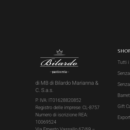
SHO
Tutti i
Senza
di MB di Bilardo Marianna &
Senza
C. S.a.s.
Barret
P. IVA: IT01628820852
Gift C
Registro delle imprese: CL-8757
Numero di iscrizione REA:
Expor
10069524
Via Ernesto Vassallo 67/69 –