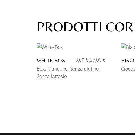
PRODOTTI COR
Aggiungi alla lista dei
desideri
WHITE BOX
BISC
8,00
€
-
27,00
€
Box
Mandorle
Senza glutine
Ciocco
Senza lattosio