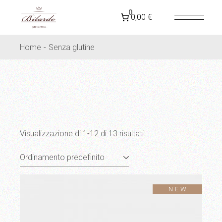
Skip
to
SPEDIZIONE GRATUITA IN
ITALIA
PER ORDINI
0
0,00 €
the
SUPERIORI A 79€
content
Home
Senza glutine
Visualizzazione di 1-12 di 13 risultati
NEW