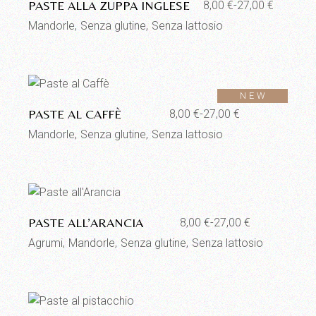
PASTE ALLA ZUPPA INGLESE
8,00
€
-
27,00
€
Fascia
di
Mandorle
Senza glutine
Senza lattosio
prezzo:
da
8,00 €
a
27,00 €
Aggiungi alla lista dei desideri
NEW
PASTE AL CAFFÈ
8,00
€
-
27,00
€
Fascia
di
Mandorle
Senza glutine
Senza lattosio
prezzo:
da
8,00 €
a
27,00 €
Aggiungi alla lista dei desideri
PASTE ALL’ARANCIA
8,00
€
-
27,00
€
Fascia
di
Agrumi
Mandorle
Senza glutine
Senza lattosio
prezzo:
da
8,00 €
a
27,00 €
Aggiungi alla lista dei desideri