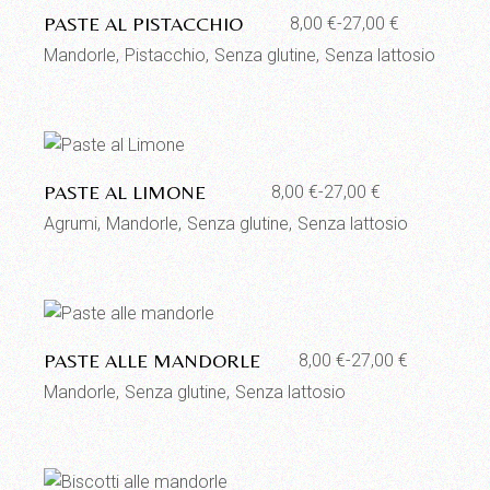
PASTE AL PISTACCHIO
8,00
€
-
27,00
€
Fascia
di
Mandorle
Pistacchio
Senza glutine
Senza lattosio
prezzo:
da
8,00 €
a
27,00 €
Aggiungi alla lista dei desideri
PASTE AL LIMONE
8,00
€
-
27,00
€
Fascia
di
Agrumi
Mandorle
Senza glutine
Senza lattosio
prezzo:
da
8,00 €
a
27,00 €
Aggiungi alla lista dei desideri
PASTE ALLE MANDORLE
8,00
€
-
27,00
€
Fascia
di
Mandorle
Senza glutine
Senza lattosio
prezzo:
da
8,00 €
a
27,00 €
Aggiungi alla lista dei desideri