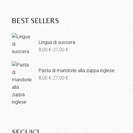
BEST SELLERS
Lingua di suocera
8,00
€
-
27,00
€
Fascia
di
prezzo:
da
8,00 €
Pasta di mandorle alla zuppa inglese
a
8,00
€
-
27,00
€
Fascia
27,00 €
di
prezzo:
da
8,00 €
a
27,00 €
SEGUICI