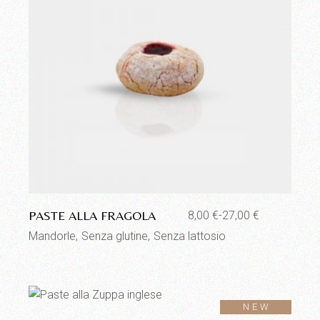
Aggiungi alla lista dei desideri
PASTE ALLA FRAGOLA
8,00
€
-
27,00
€
Fascia
di
Mandorle
Senza glutine
Senza lattosio
prezzo:
da
8,00 €
a
27,00 €
Aggiungi alla lista dei desideri
NEW