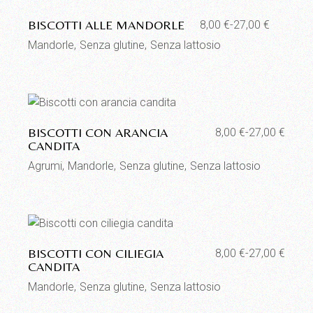
BISCOTTI ALLE MANDORLE
8,00
€
-
27,00
€
Fascia
di
Mandorle
Senza glutine
Senza lattosio
prezzo:
da
8,00 €
a
27,00 €
Aggiungi alla lista dei desideri
BISCOTTI CON ARANCIA
8,00
€
-
27,00
€
Fascia
CANDITA
di
prezzo:
Agrumi
Mandorle
Senza glutine
Senza lattosio
da
8,00 €
a
27,00 €
Aggiungi alla lista dei desideri
BISCOTTI CON CILIEGIA
8,00
€
-
27,00
€
Fascia
CANDITA
di
prezzo:
Mandorle
Senza glutine
Senza lattosio
da
8,00 €