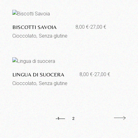
a
27,00 €
Aggiungi alla lista dei desideri
BISCOTTI SAVOIA
8,00
€
-
27,00
€
Fascia
di
Cioccolato
Senza glutine
prezzo:
da
8,00 €
a
27,00 €
Aggiungi alla lista dei desideri
LINGUA DI SUOCERA
8,00
€
-
27,00
€
Fascia
di
Cioccolato
Senza glutine
prezzo:
da
8,00 €
a
27,00 €
1
2