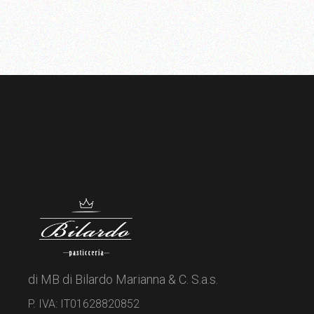
27,00 €
di MB di Bilardo Marianna & C. S.a.s.
P. IVA: IT01628820852