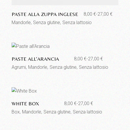
Aggiungi alla lista dei desideri
PASTE ALLA ZUPPA INGLESE
8,00
€
-
27,00
€
Fascia
di
Mandorle
Senza glutine
Senza lattosio
prezzo:
da
8,00 €
a
27,00 €
Aggiungi alla lista dei desideri
PASTE ALL’ARANCIA
8,00
€
-
27,00
€
Fascia
di
Agrumi
Mandorle
Senza glutine
Senza lattosio
prezzo:
da
8,00 €
a
27,00 €
Aggiungi alla lista dei desideri
WHITE BOX
8,00
€
-
27,00
€
Fascia
di
Box
Mandorle
Senza glutine
Senza lattosio
prezzo:
da
8,00 €
a