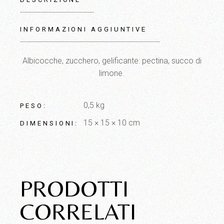
INFORMAZIONI AGGIUNTIVE
Albicocche, zucchero, gelificante: pectina, succo di
limone.
0,5 kg
PESO
15 × 15 × 10 cm
DIMENSIONI
PRODOTTI
CORRELATI