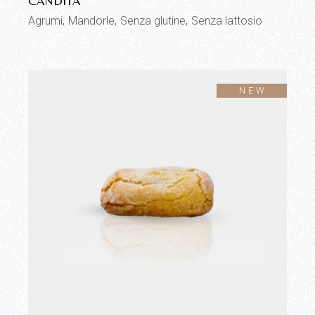
CANDITA
di
prezzo:
Agrumi
Mandorle
Senza glutine
Senza lattosio
da
8,00 €
a
27,00 €
NEW