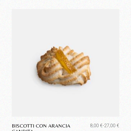
Aggiungi alla lista dei desideri
BISCOTTI CON ARANCIA
8,00
€
-
27,00
€
Fascia