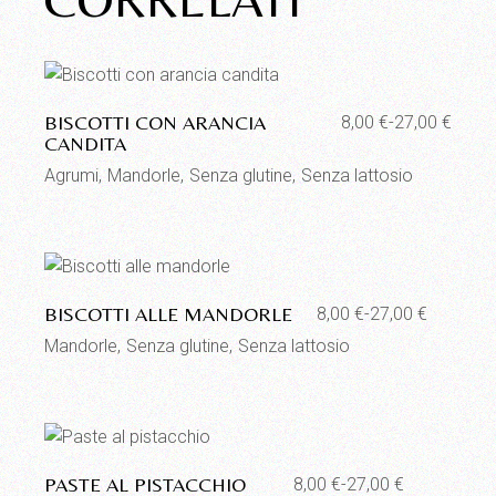
Aggiungi alla lista dei desideri
BISCOTTI CON ARANCIA
8,00
€
-
27,00
€
Fascia
CANDITA
di
prezzo:
Agrumi
Mandorle
Senza glutine
Senza lattosio
da
8,00 €
a
27,00 €
Aggiungi alla lista dei desideri
BISCOTTI ALLE MANDORLE
8,00
€
-
27,00
€
Fascia
di
Mandorle
Senza glutine
Senza lattosio
prezzo:
da
8,00 €
a
27,00 €
Aggiungi alla lista dei desideri
PASTE AL PISTACCHIO
8,00
€
-
27,00
€
Fascia