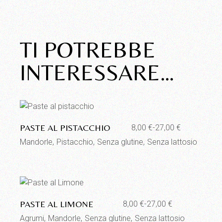
TI POTREBBE
INTERESSARE…
Aggiungi alla lista dei desideri
PASTE AL PISTACCHIO
8,00
€
-
27,00
€
Fascia
di
Mandorle
Pistacchio
Senza glutine
Senza lattosio
prezzo:
da
8,00 €
a
27,00 €
Aggiungi alla lista dei desideri
PASTE AL LIMONE
8,00
€
-
27,00
€
Fascia
di
Agrumi
Mandorle
Senza glutine
Senza lattosio