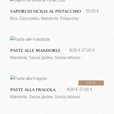
SAPORI DI SICILIA AL PISTACCHIO
50,00
€
Box
Cioccolato
Mandorle
Pistacchio
Aggiungi alla lista dei desideri
PASTE ALLE MANDORLE
8,00
€
-
27,00
€
Fascia
di
Mandorle
Senza glutine
Senza lattosio
prezzo:
da
8,00 €
a
27,00 €
Aggiungi alla lista dei desideri
NEW
PASTE ALLA FRAGOLA
8,00
€
-
27,00
€
Fascia
di
Mandorle
Senza glutine
Senza lattosio
prezzo:
da
8,00 €
a