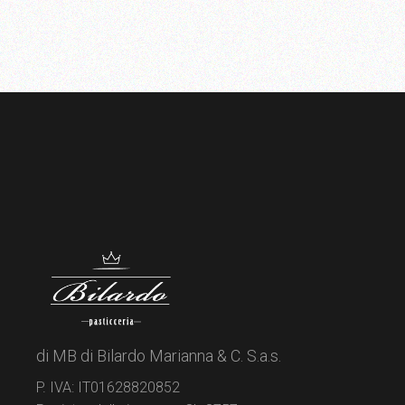
27,00 €
di MB di Bilardo Marianna & C. S.a.s.
P. IVA: IT01628820852