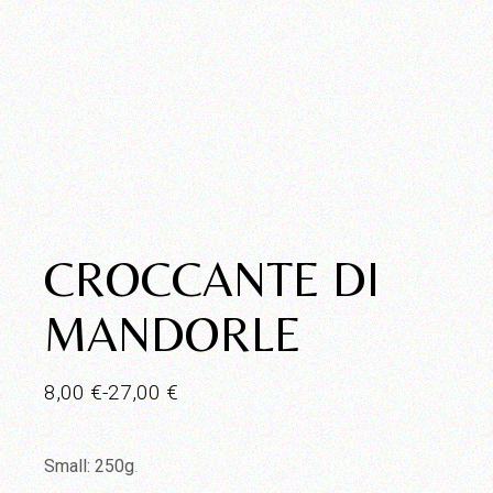
CROCCANTE DI
MANDORLE
8,00
€
-
27,00
€
Fascia
di
prezzo:
da
Small: 250g
.
8,00 €