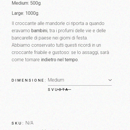
a
Medium: 500g
.
27,00 €
Large: 1000g
.
Il croccante alle mandorle ci riporta a quando
eravamo
bambini
, tra i profumi delle vie e delle
bancarelle di paese nei giorni di festa.
Abbiamo conservato tutti questi ricordi in un
croccante friabile e gustoso: se lo assaggi, sarà
come tornare
indietro nel tempo
.
DIMENSIONE
SVUOTA
N/A
SKU: