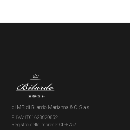
di MB di Bilardo Marianna & C. S.a.s.
P. IVA: IT01628820852
Registro delle imprese: CL-8757