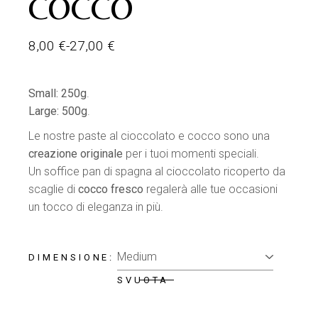
COCCO
8,00
€
-
27,00
€
Fascia
di
prezzo:
da
Small: 250g
.
8,00 €
Large: 500g
.
a
27,00 €
Le nostre paste al cioccolato e cocco sono una
creazione originale
per i tuoi momenti speciali.
Un soffice pan di spagna al cioccolato ricoperto da
scaglie di
cocco fresco
regalerà alle tue occasioni
un tocco di eleganza in più.
DIMENSIONE
SVUOTA