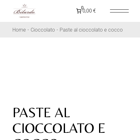
Skip
to
SPEDIZIONE GRATUITA IN
ITALIA
PER ORDINI
0
0,00 €
the
SUPERIORI A 79€
content
Home
Cioccolato
Paste al cioccolato e cocco
PASTE AL
CIOCCOLATO E