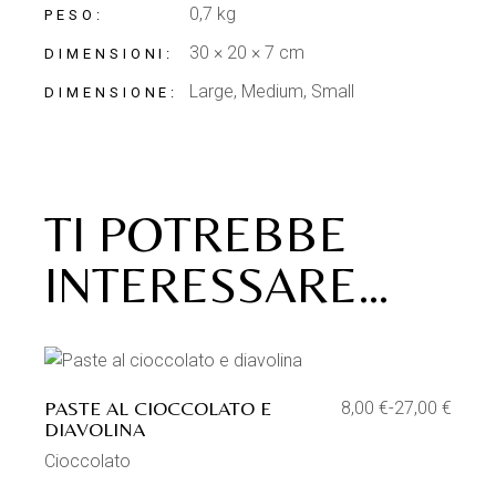
0,7 kg
PESO
30 × 20 × 7 cm
DIMENSIONI
Large, Medium, Small
DIMENSIONE
TI POTREBBE
INTERESSARE…
Aggiungi alla lista dei desideri
PASTE AL CIOCCOLATO E
8,00
€
-
27,00
€
Fascia
DIAVOLINA
di
prezzo:
Cioccolato
da
8,00 €