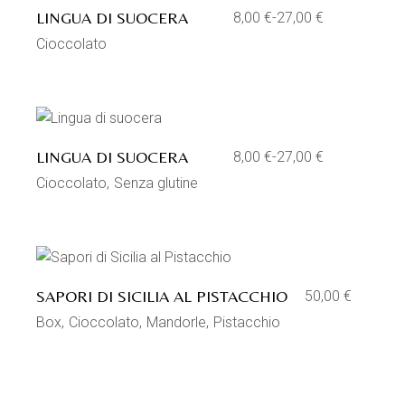
LINGUA DI SUOCERA
8,00
€
-
27,00
€
Fascia
di
Cioccolato
prezzo:
da
8,00 €
a
27,00 €
Aggiungi alla lista dei desideri
LINGUA DI SUOCERA
8,00
€
-
27,00
€
Fascia
di
Cioccolato
Senza glutine
prezzo:
da
8,00 €
a
27,00 €
Aggiungi alla lista dei desideri
SAPORI DI SICILIA AL PISTACCHIO
50,00
€
Box
Cioccolato
Mandorle
Pistacchio