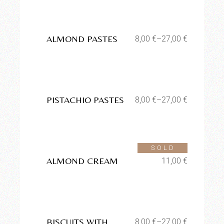
desideri
ALMOND PASTES
8,00
€
–
27,00
€
Aggiungi alla lista dei
desideri
PISTACHIO PASTES
8,00
€
–
27,00
€
Aggiungi alla lista dei
desideri
SOLD
ALMOND CREAM
11,00
€
Aggiungi alla lista dei
desideri
BISCUITS WITH
8,00
€
–
27,00
€