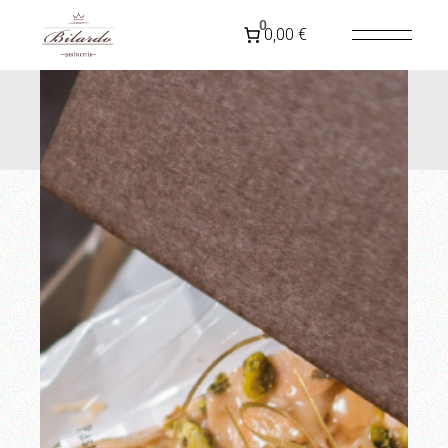
SPEDIZIONE GRATUITA IN
ITALIA
PER ORDINI
0
0,00 €
SUPERIORI A 79€
Home
Almonds