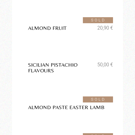
Aggiungi alla lista dei
desideri
SOLD
ALMOND FRUIT
20,90
€
Aggiungi alla lista dei
desideri
SICILIAN PISTACHIO
50,00
€
FLAVOURS
Aggiungi alla lista dei
desideri
SOLD
ALMOND PASTE EASTER LAMB
Aggiungi alla lista dei
desideri