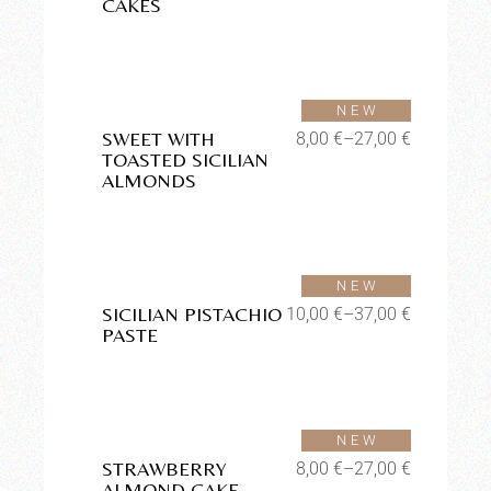
CAKES
Aggiungi alla lista dei
desideri
SOLD
NEW
SWEET WITH
8,00
€
–
27,00
€
TOASTED SICILIAN
ALMONDS
Aggiungi alla lista dei
desideri
SOLD
NEW
SICILIAN PISTACHIO
10,00
€
–
37,00
€
PASTE
Aggiungi alla lista dei
desideri
NEW
STRAWBERRY
8,00
€
–
27,00
€
ALMOND CAKE