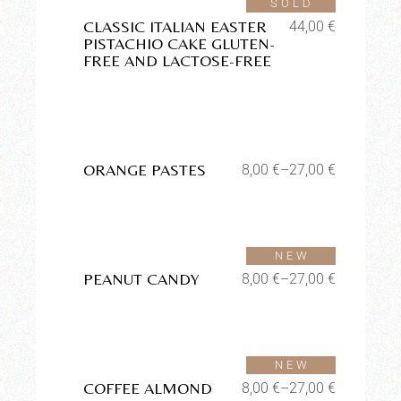
SOLD
CLASSIC ITALIAN EASTER
44,00
€
PISTACHIO CAKE GLUTEN-
FREE AND LACTOSE-FREE
Aggiungi alla lista dei
desideri
ORANGE PASTES
8,00
€
–
27,00
€
Aggiungi alla lista dei
desideri
SOLD
NEW
PEANUT CANDY
8,00
€
–
27,00
€
Aggiungi alla lista dei
desideri
NEW
COFFEE ALMOND
8,00
€
–
27,00
€