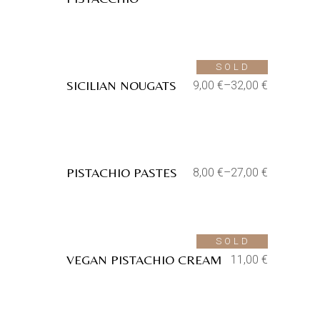
Aggiungi alla lista dei desideri
SOLD
SICILIAN NOUGATS
9,00
€
–
32,00
€
Aggiungi alla lista dei desideri
PISTACHIO PASTES
8,00
€
–
27,00
€
Aggiungi alla lista dei desideri
SOLD
VEGAN PISTACHIO CREAM
11,00
€
Aggiungi alla lista dei desideri