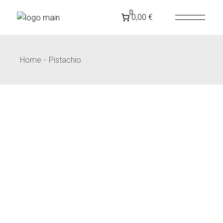
SPEDIZIONE GRATUITA IN
ITALIA
PER ORDINI
0
0,00 €
SUPERIORI A 79€
Home
Pistachio