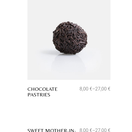
Aggiungi alla lista dei desideri
CHOCOLATE
8,00
€
–
27,00
€
PASTRIES
Aggiungi alla lista dei desideri
SWEET MOTHER-IN-
8,00
€
–
27,00
€