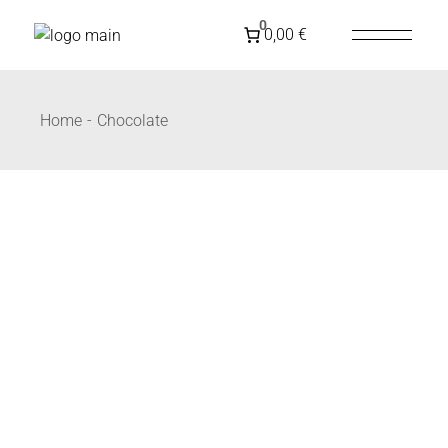
SPEDIZIONE GRATUITA IN
ITALIA
PER ORDINI
0
0,00 €
SUPERIORI A 79€
Home
Chocolate