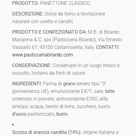
PRODOTTO:
PANETTONE CLASSICO
DESCRIZIONE:
Dolce da forno a lievitazione
naturale con uvetta e canditi.
PRODOTTO E CONFEZIONATO DA:
M.B. di Bilardo
Marianna & C. sas (Pasticceria Bilardo), Via Ernesto
Vassallo 67, 93100 Caltanissetta, Italy.
CONTATTI:
www.pasticceriabilardo.com
CONSERVAZIONE:
Conservare in un luogo fresco e
asciutto, lontano da fonti di calore.
INGREDIENTI:
Farina di
grano
tenero tipo “0”
(provenienza UE), emulsionante E471, sale,
latte
scremato in polvere, antiossidante E300, alfa
amilasi, acqua, lievito di birra, zucchero, tuorlo
d’uovo
pastorizzato,
burro
.
Scorza di arancia candita (14%):
origine Italiana a