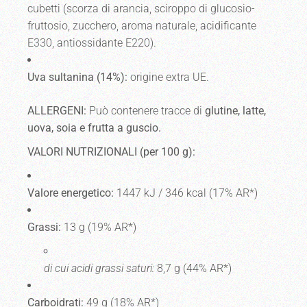
cubetti (scorza di arancia, sciroppo di glucosio-
fruttosio, zucchero, aroma naturale, acidificante
E330, antiossidante E220).
Uva sultanina (14%):
origine extra UE.
ALLERGENI:
Può contenere tracce di
glutine, latte,
uova, soia e frutta a guscio.
VALORI NUTRIZIONALI (per 100 g):
Valore energetico:
1447 kJ / 346 kcal (17% AR*)
Grassi:
13 g (19% AR*)
di cui acidi grassi saturi:
8,7 g (44% AR*)
Carboidrati:
49 g (18% AR*)