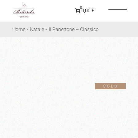
SPEDIZIONE GRATUITA IN
ITALIA
PER ORDINI
0
0,00 €
SUPERIORI A 79€
Home
Natale
Il Panettone – Classico
SOLD